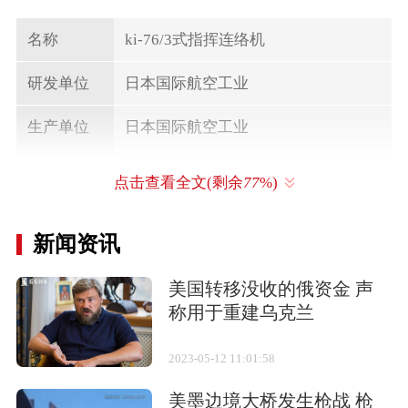
名称
ki-76/3式指挥连络机
研发单位
日本国际航空工业
生产单位
日本国际航空工业
气动布局
平直翼
点击查看全文(剩余
77
%)
发动机数量
单发
新闻资讯
飞行速度
亚音速
美国转移没收的俄资金 声
乘员
2人
称用于重建乌克兰
机长
9.56米
2023-05-12 11:01:58
翼展
15米
美墨边境大桥发生枪战 枪