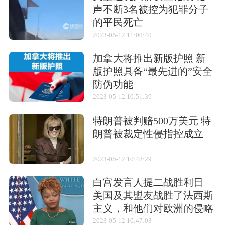
声不断3名被控为犯罪分子
机高
3.3米
的平民死亡
2023-05-12 11:00:40
空重
1,110千克
加拿大将推出新版护照 新
发动机
日立HA-42B 气冷星型9汽缸（280马
版护照具备“最先进的”安全
力）
防伪功能
最大起飞重
1,540千克
2023-05-12 10:51:39
量
特朗普被判赔500万美元 特
朗普被裁定性侵指控成立
最大飞行速
178千米每小时
度
2023-05-12 10:48:29
最大航程
750千米
白宫发言人提二战胜利日
美国及其盟友战胜了法西斯
相关武器
主义，和他们对欧洲的侵略
行径
2023-05-12 10:47:03