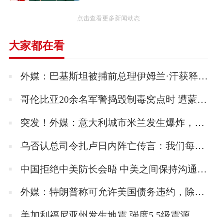
点击查看更多新闻动态
S.25 桑德兰
海象（Walrus）
海獭( Sea Otter)
大家都在看
武器装备
外媒：巴基斯坦被捕前总理伊姆兰·汗获释 但仍需要在安全部队的保护下行动
（1）7.7公厘旋转机枪一挺。（2）100公斤鱼
哥伦比亚20余名军警捣毁制毒窝点时 遭蒙面人围堵绑架
雷两枚或50公斤鱼雷两枚。
突发！外媒：意大利城市米兰发生爆炸，数辆汽车起火
使用情况
乌否认总司令扎卢日内阵亡传言：我们每位司令员都活着
本机制作时因没有适当的引擎，于是将日立
中国拒绝中美防长会晤 中美之间保持沟通的关键是美方不能说一套做一套
HA-42“天风”（310马力）弱化为280马力。但
是完成各项实验与装修等制式化工作的1943年
外媒：特朗普称可允许美国债务违约，除非民主党同意大规模削减开支
12月，已经失去各战线制空权的状况下，根本
美加利福尼亚州发生地震 强度5.5级震源深度10千米