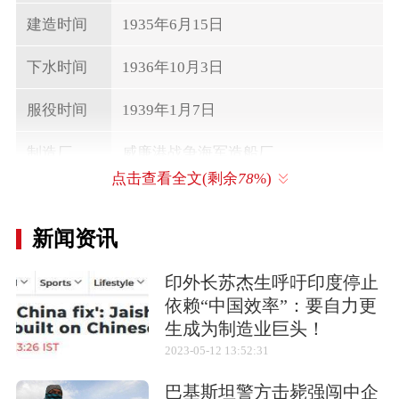
建造时间
1935年6月15日
下水时间
1936年10月3日
服役时间
1939年1月7日
制造厂
威廉港战争海军造船厂
点击查看全文(剩余
78
%)
满排吨位
10000-50000吨
新闻资讯
编制
1,669人
舰长
235.4米
印外长苏杰生呼吁印度停止
依赖“中国效率”：要自力更
型宽
30米
生成为制造业巨头！
2023-05-12 13:52:31
满载排水量
38,900吨
巴基斯坦警方击毙强闯中企