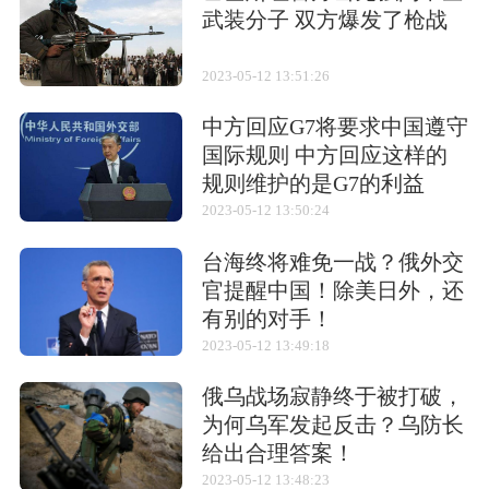
续航距离
8400海里/19节，10000海里/17节
武装分子 双方爆发了枪战
航速
32节
2023-05-12 13:51:26
中方回应G7将要求中国遵守
相关武器
国际规则 中方回应这样的
规则维护的是G7的利益
2023-05-12 13:50:24
台海终将难免一战？俄外交
胡德号
阿武隈
“尹永夏”级
官提醒中国！除美日外，还
号/Abukuma
(PKG)导弹巡逻
有别的对手！
艇
武器装备
2023-05-12 13:49:18
（1）3座三连装280毫米/L54.5SKC/34主炮；
俄乌战场寂静终于被打破，
为何乌军发起反击？乌防长
（2）12门单管/双联装150毫米SKC/28副炮；
给出合理答案！
（3）7座双联装105毫米/L65SKC/33高炮；
2023-05-12 13:48:23