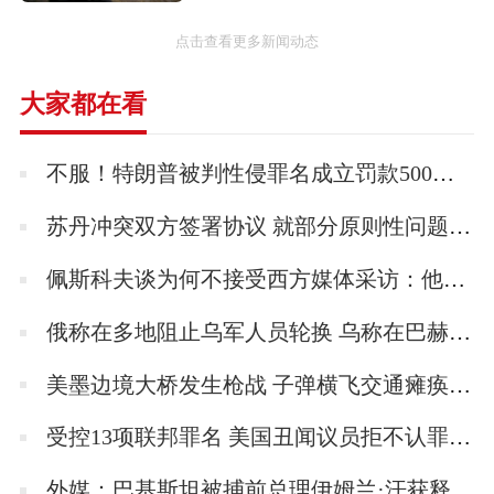
（4）16门37毫米SKC/30高炮；（5）10门（不
久后换作16门）20毫米C/30或C/38高炮；（6）
点击查看更多新闻动态
6座533毫米鱼雷发射管；（7）80厘米波长雷
大家都在看
达。
不服！特朗普被判性侵罪名成立罚款500万美元，连发三个视频回应 称整个定罪是骗局 “我要上诉”
结构特点
苏丹冲突双方签署协议 就部分原则性问题达成一致
1938年，沙恩霍斯特级在试航中发现舰首干舷
不足，于1939年入坞改装舰首，花了几个月的
佩斯科夫谈为何不接受西方媒体采访：他们不愿意说实话
时间。第二次世界大战爆发后，1940年沙恩霍
俄称在多地阻止乌军人员轮换 乌称在巴赫穆特等地击退俄进攻
斯特级两舰在北海击沉了皇家海军的光荣号航
空母舰，但沙恩霍斯特号被英国驱逐舰发射的
美墨边境大桥发生枪战 子弹横飞交通瘫痪 司机趴地躲避堪比战场！
鱼雷击中并大量进水，数天后格奈森瑙号亦被1
受控13项联邦罪名 美国丑闻议员拒不认罪 依然谋求明年连任
艘英国潜艇所发射的鱼雷击中受损。两舰随后
进坞维修。1941年，沙恩霍斯特级两舰结伴突
外媒：巴基斯坦被捕前总理伊姆兰·汗获释 但仍需要在安全部队的保护下行动