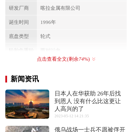
研发厂商
喀拉金属有限公司
诞生时间
1996年
底盘类型
轮式
轮胎负重轮
两对以内
数量
点击查看全文(剩余
74
%)
乘员与载员
6人
新闻资讯
车长
4.3米
日本人在华获助 26年后找
宽度
2.2米
到恩人 没有什么比这更让
人高兴的了
高度
1.95米
2023-05-12 14:21:35
战斗全重
6,700千克
俄乌战场一士兵不愿被俘开