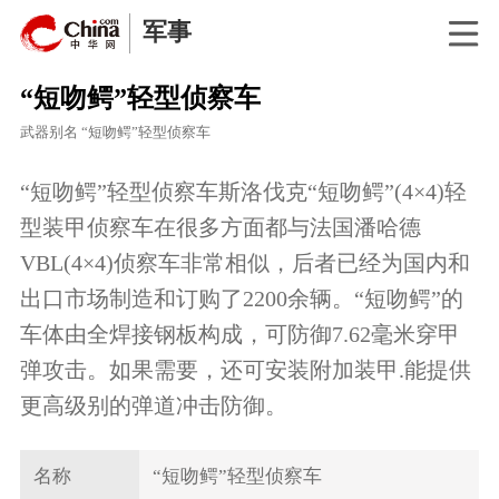
军事
“短吻鳄”轻型侦察车
武器别名
“短吻鳄”轻型侦察车
“短吻鳄”轻型侦察车斯洛伐克“短吻鳄”(4×4)轻
型装甲侦察车在很多方面都与法国潘哈德
VBL(4×4)侦察车非常相似，后者已经为国内和
出口市场制造和订购了2200余辆。“短吻鳄”的
车体由全焊接钢板构成，可防御7.62毫米穿甲
弹攻击。如果需要，还可安装附加装甲.能提供
更高级别的弹道冲击防御。
名称
“短吻鳄”轻型侦察车