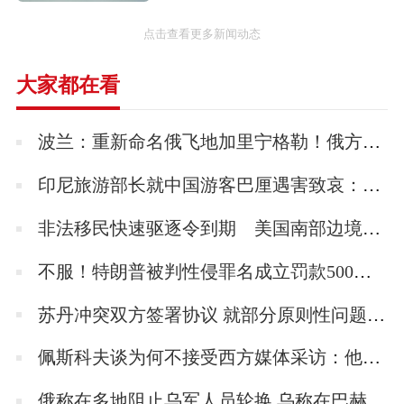
点击查看更多新闻动态
使用情况
大家都在看
按需生产。装备斯洛伐克。
波兰：重新命名俄飞地加里宁格勒！俄方最新回应：不是好兆头
研制历程
印尼旅游部长就中国游客巴厘遇害致哀：将努力维护外国游客安全
“短吻鳄”的样车由Transmisie公司生产，由喀拉
金属公司提供资金。第一批样车完成丁1996
非法移民快速驱逐令到期 美国南部边境深陷混乱 “失控”的危机要来了
年，第一批供给斯洛伐克陆军的八辆量产车完
不服！特朗普被判性侵罪名成立罚款500万美元，连发三个视频回应 称整个定罪是骗局 “我要上诉”
成于2001年～2002年间。
苏丹冲突双方签署协议 就部分原则性问题达成一致
结构特点
佩斯科夫谈为何不接受西方媒体采访：他们不愿意说实话
车长和驾驶员位于车辆前部，另外三名乘员坐
俄称在多地阻止乌军人员轮换 乌称在巴赫穆特等地击退俄进攻