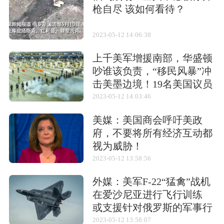
枪自尽 该如何看待？
最大速度
120公里/小时
2023-05-12 14:06:38
最大行程
600公里
上千美军增援南部，华盛顿
吵谁该负责，“移民风暴”冲
相关武器
击美墨边境！19名美国议员
联名致信拜登
2023-05-12 14:03:46
美媒：美国商会呼吁美政
府，不要将所有经济互动都
“蝎”式侦察车
“大山猫”装甲车
“蝎”式轻型侦察
视为威胁！
车
2023-05-12 13:58:56
型号演变
外媒：美军F-22“猛禽”战机
观测侦察站(ORP)警用改版车(PCM)移动指挥站
在爱沙尼亚进行飞行训练
(MCP)警务支援车(PSO)装甲人员运输车(6×6)已
或支援针对俄罗斯的军事行
动
2023-05-12 13:58:07
被提案。地雷探测车(已生产两辆样车)