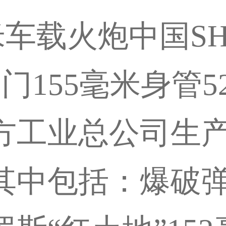
5毫米车载火炮中国S
门155毫米身管
方工业总公司生产
其中包括：爆破