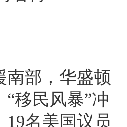
口径的QJC-
为完善的指挥、
援南部，华盛顿
光纤寻北仪附加
“移民风暴”冲
19名美国议员
更为精确。其所