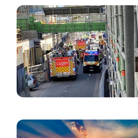
280毫米利奥波德
列车炮