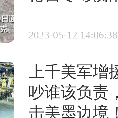
2023-05-12 14:06:38
装有1挺12.7毫米
。SH1配备有更
上千美军增
统，制导装置以
吵谁该负责，
击美墨边境！
航系统构成，定位