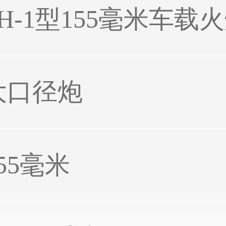
SH-1型155毫米车载
大口径炮
55毫米