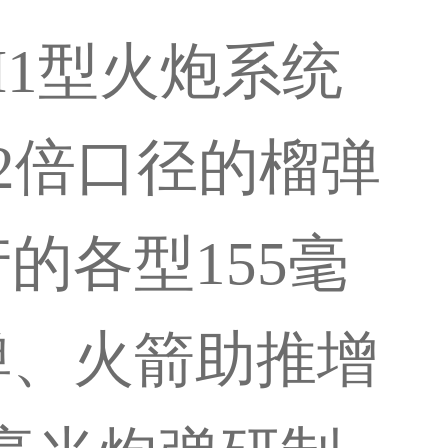
H1型火炮系统
52倍口径的榴弹
的各型155毫
弹、火箭助推增