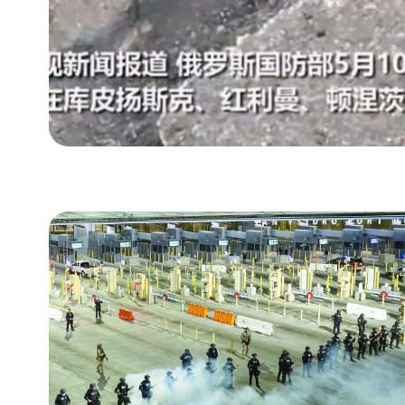
结构特点
在驾驶室上方安
88型高射机枪
控制和制导系
GPS卫星导