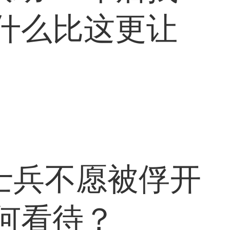
有什么比这更让
1型155毫米
士兵不愿被俘开
何看待？