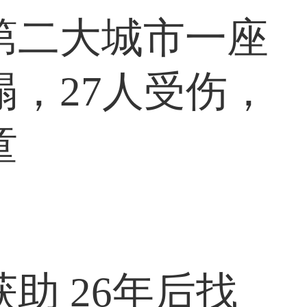
第二大城市一座
，27人受伤，
童
助 26年后找