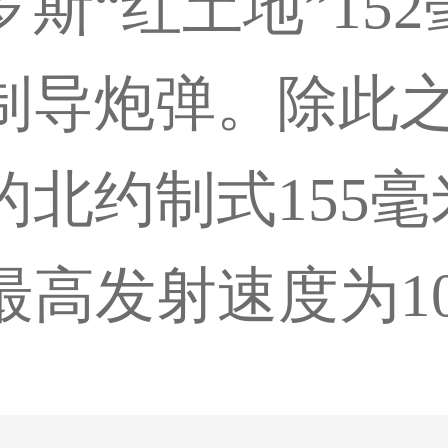
斯“红土地”15
制导炮弹。除此
的北约制式155
最高发射速度为1