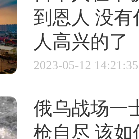
到恩人 没
人高兴的了
将数量不明的SH-
2023-05-12 14:21:35
给了缅甸。
俄乌战场一
枪自尽 该如