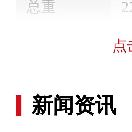
总重
2
点
最大射程
6
新闻资讯
相关武器