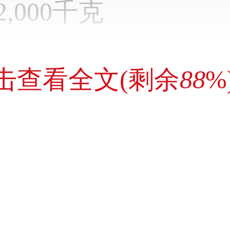
2,000千克
击查看全文(剩余
88
%
00,000米