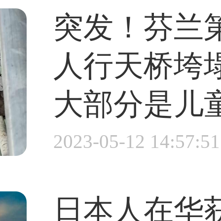
突发！芬兰
人行天桥垮塌
大部分是儿
2023-05-12 14:57:51
日本人在华获