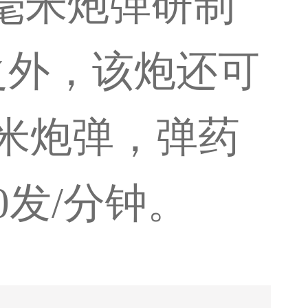
2毫米炮弹研制
之外，该炮还可
毫米炮弹，弹药
0发/分钟。