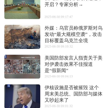
结构特点
开启？专家分析→
该炮的发射架的高低和方向瞄准由电视操纵，
2025-06-30 09:17:47
具有两档速度，高速档用于概略瞄准，低速档
外媒：乌官员称俄罗斯对乌
用于精准瞄准；还配有首轮进行人工瞄准。瞄
发动“最大规模空袭”，攻击
准装置为BR2式迫击炮用瞄准具，也可采用周
目标覆盖乌克兰全境
视瞄准镜。火箭炮发射由遥控发射装置控制，
2025-06-30 09:10:32
可单发和连发。
美国防部发言人指责关于美
对伊袭击效果不佳报道
是“假新闻”
2025-06-30 09:04:13
伊核设施是否被摧毁 这个
周末美总统、国防部与媒体
又吵起来了
2025-06-30 09:01:32