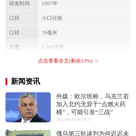
研发时间
1997年
口径
小口径炮
口径
70毫米
总重
1,200千克
点击查看全文(剩余
53
%)
最大射程
10,000米
新闻资讯
相关武器
外媒：欧尔班称，乌克兰若
加入北约无异于“点燃火药
桶”，可能引发“三战”
2025-06-30 09:20:17
“飓风”
“特鲁埃尔”3式
81式107毫米轮式
自行火箭炮
俄乌第三轮谈判为何迟迟未