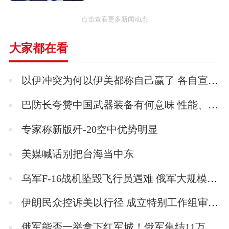
点击查看更多新闻动态
大家都在看
以伊冲突为何以伊美都称自己赢了 各自宣称胜利的背后
巴防长夸赞中国武器装备有何意味 性能、信任与地缘战略的三重胜利！
专家称新版歼-20空中优势明显
美媒喊话别把台海当中东
乌军F-16战机坠毁飞行员遇难 俄军大规模夜袭所致
伊朗民众控诉美以行径 成立特别工作组审查侵略行为
俄军能否一举拿下红军城！俄军集结11万兵力意图一锤定音！