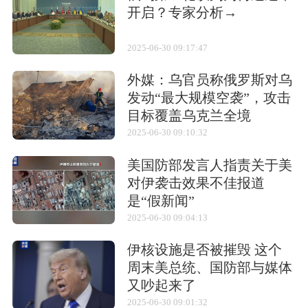
研制历程
开启？专家分析→
1962年以炮兵科学技术研究院为主联合北京工
2025-06-30 09:17:47
业学院和724厂组成了新型反坦克导弹研制机构
开始研制工作。在此期间攻克了手动操控原
外媒：乌官员称俄罗斯对乌
发动“最大规模空袭”，攻击
理、火药装药，制导导线的放线和不断线等难
目标覆盖乌克兰全境
题，1969年完成实际和试制，1973年完成反坦
2025-06-30 09:10:32
克导弹的研制工作。
美国防部发言人指责关于美
对伊袭击效果不佳报道
结构特点
是“假新闻”
该型反坦克导弹采用目视跟踪，手动操纵，有
2025-06-30 09:04:13
线制导。
伊核设施是否被摧毁 这个
周末美总统、国防部与媒体
又吵起来了
2025-06-30 09:01:32