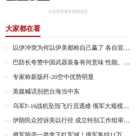
点击查看更多新闻动态
大家都在看
以伊冲突为何以伊美都称自己赢了 各自宣称胜利的背后
巴防长夸赞中国武器装备有何意味 性能、信任与地缘战略的三重胜利！
专家称新版歼-20空中优势明显
美媒喊话别把台海当中东
乌军F-16战机坠毁飞行员遇难 俄军大规模夜袭所致
伊朗民众控诉美以行径 成立特别工作组审查侵略行为
俄军能否一举拿下红军城！俄军集结11万兵力意图一锤定音！