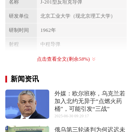
名称
J-201型反坦克导弹
研发单位
北京工业大学（现北京理工大学）
研制时间
1962年
射程
中程导弹
射程
2千米
点击查看全文(剩余
58
%)
新闻资讯
相关武器
外媒：欧尔班称，乌克兰若
加入北约无异于“点燃火药
桶”，可能引发“三战”
2025-06-30 09:20:17
M-7（8610/CSS-
B611“枕木”
SM-62/蛇
8）
鲨/Snark
俄乌第三轮谈判为何迟迟未