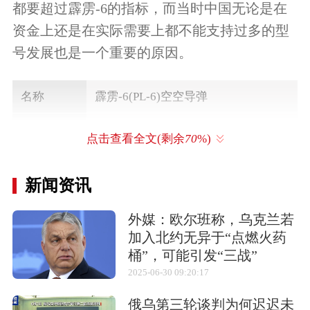
都要超过霹雳-6的指标，而当时中国无论是在
资金上还是在实际需要上都不能支持过多的型
号发展也是一个重要的原因。
名称
霹雳-6(PL-6)空空导弹
研发单位
航空工业部
点击查看全文(剩余
70
%)
研制时间
1975年
新闻资讯
射程
近程导弹
外媒：欧尔班称，乌克兰若
弹长
2.123米
加入北约无异于“点燃火药
桶”，可能引发“三战”
弹径
0.135米
2025-06-30 09:20:17
翼展
0.654米
俄乌第三轮谈判为何迟迟未