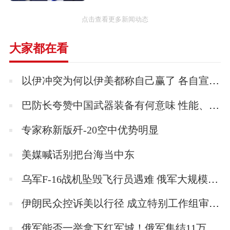
研制历程
点击查看更多新闻动态
1975年开始研制；1978年研制出首批模拟弹；
大家都在看
1979年进行空中发射试验；1981年底转入预研
项目；1983年在航空工业型号调整中停止研制
以伊冲突为何以伊美都称自己赢了 各自宣称胜利的背后
生产。
巴防长夸赞中国武器装备有何意味 性能、信任与地缘战略的三重胜利！
结构特点
专家称新版歼-20空中优势明显
霹雳-6是霹雳-5乙的改进型，是具有大过载机
美媒喊话别把台海当中东
动能力的，一种机动能力极强的格斗型空空导
弹，计划用于我军新一代战斗机。该弹外观与
乌军F-16战机坠毁飞行员遇难 俄军大规模夜袭所致
霹雳-5乙极为相似，但性能大有改善。
伊朗民众控诉美以行径 成立特别工作组审查侵略行为
俄军能否一举拿下红军城！俄军集结11万兵力意图一锤定音！