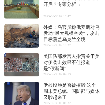
开启？专家分析→
弹重
93千克
2025-06-30 09:17:47
射程
11.5千米
外媒：乌官员称俄罗斯对乌
引信
红外近炸引信
发动“最大规模空袭”，攻击
目标覆盖乌克兰全境
制导系统
被动红外
2025-06-30 09:10:32
最大速度
2,450千米/小时
美国防部发言人指责关于美
对伊袭击效果不佳报道
相关武器
是“假新闻”
2025-06-30 09:04:13
伊核设施是否被摧毁 这个
周末美总统、国防部与媒体
又吵起来了
蜻蜓-2/Shafrir2
阿斯派德
霹雳-1(PL-1)
2025-06-30 09:01:32