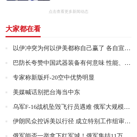
种次音速对陆攻击巡航导弹，分别为射程为200
公里的空射型鹰击-63导弹，与射程超过1500公
点击查看更多新闻动态
里的陆射型东海-10巡航导弹。这两种导弹系统
大家都在看
都得益于外国充分技术援助，主要是前苏联/俄
罗斯。第一代鹰击-63利用只适用于好天气的电
以伊冲突为何以伊美都称自己赢了 各自宣称胜利的背后
光导引头通过数据链与“人在回路中”(man-in-
the-loop)操作导航。第二代东海-10导弹配备
巴防长夸赞中国武器装备有何意味 性能、信任与地缘战略的三重胜利！
GPS/惯性制导导航系统，但可能也能够利用地
专家称新版歼-20空中优势明显
形轮廓绘图完成中段制导，再利用数字场景匹
配传感器，实现10米的精度。文章指出，中国
美媒喊话别把台海当中东
发展海射东海-10导弹的明显意图，强烈暗示出
乌军F-16战机坠毁飞行员遇难 俄军大规模夜袭所致
未来解放军海军驱逐舰，例如新型052D型驱逐
舰，将有可能会配备能力更高的新型垂直发射
伊朗民众控诉美以行径 成立特别工作组审查侵略行为
系统，能够发射反舰导弹，也能发射对陆攻击
俄军能否一举拿下红军城！俄军集结11万兵力意图一锤定音！