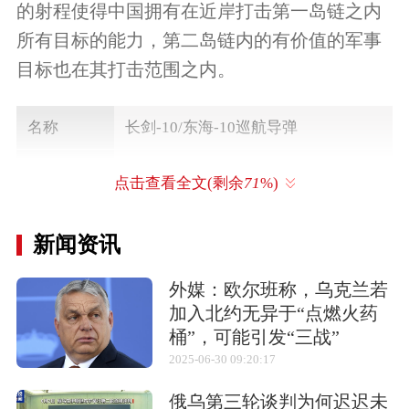
的射程使得中国拥有在近岸打击第一岛链之内
所有目标的能力，第二岛链内的有价值的军事
目标也在其打击范围之内。
名称
长剑-10/东海-10巡航导弹
研发单位
中国航天科工集团第三研究院
点击查看全文(剩余
71
%)
研制时间
1990年-2000年
新闻资讯
射程
中程导弹
外媒：欧尔班称，乌克兰若
弹长
8.3米
加入北约无异于“点燃火药
桶”，可能引发“三战”
弹径
0.68米
2025-06-30 09:20:17
弹重
25,000千克
俄乌第三轮谈判为何迟迟未