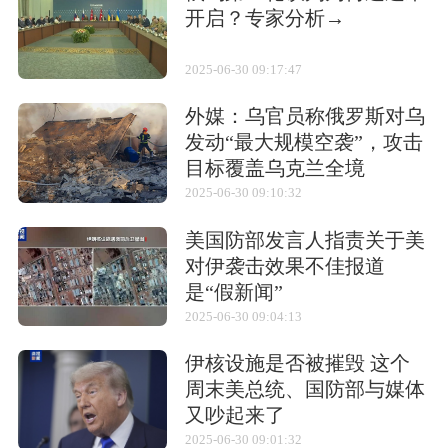
开启？专家分析→
射程
2,500千米
2025-06-30 09:17:47
制导系统
复合制导
外媒：乌官员称俄罗斯对乌
最大速度
255千米/小时
发动“最大规模空袭”，攻击
目标覆盖乌克兰全境
相关武器
2025-06-30 09:10:32
美国防部发言人指责关于美
对伊袭击效果不佳报道
是“假新闻”
2025-06-30 09:04:13
奥托马特
奥托马特/Otomat
飞鱼/Exocet
伊核设施是否被摧毁 这个
结构特点
周末美总统、国防部与媒体
又吵起来了
在对陆攻击巡航导弹方面，中国已经部署了两
2025-06-30 09:01:32