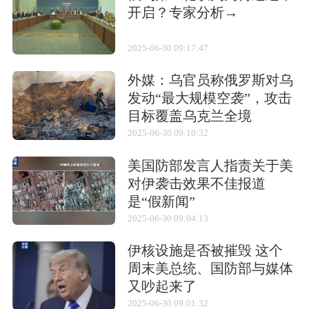
开启？专家分析→
烈火系列导弹的第一个型号：烈火技术验证导
弹(Agni-TD)，这是SLV-3固体火箭外加大地导
2025-06-30 09:17:47
弹作为第二级构成的中程弹道导弹试验弹。后
外媒：乌官员称俄罗斯对乌
来，直接利用验证导弹衍生出二级固体发动机
发动“最大规模空袭”，攻击
的烈火2号导弹。烈火3号导弹是一种二级固体
目标覆盖乌克兰全境
2025-06-30 09:10:32
发动机的中程弹道导弹，射程短，推力不足。
工程师通过使用复合材料对发动机壳体减重、
美国防部发言人指责关于美
增大发动机直径等改进措施，派生出原名烈火2
对伊袭击效果不佳报道
是“假新闻”
号精进型，现在正式编号烈火4号的中程导弹导
2025-06-30 09:04:13
弹。烈火5导弹在烈火3的基础上增加了第三
级，是一款最大射程约5500千米的单弹头三级
伊核设施是否被摧毁 这个
周末美总统、国防部与媒体
固体弹道导弹，携带1个弹头和1个气球诱饵。
又吵起来了
2025-06-30 09:01:32