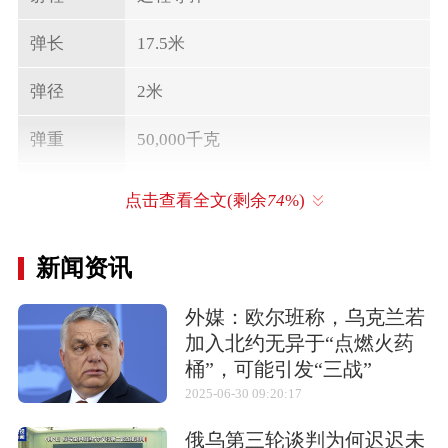
弹长
17.5米
弹径
2米
弹重
50,000千克
射程
5,000千米
点击查看全文(剩余
74
%)
相关武器
新闻资讯
外媒：欧尔班称，乌克兰若
加入北约无异于“点燃火药
桶”，可能引发“三战”
M-7（8610/CSS-
B611“枕木”
SM-62/蛇
2025-06-30 09:20:17
8）
鲨/Snark
型号演变
俄乌第三轮谈判为何迟迟未