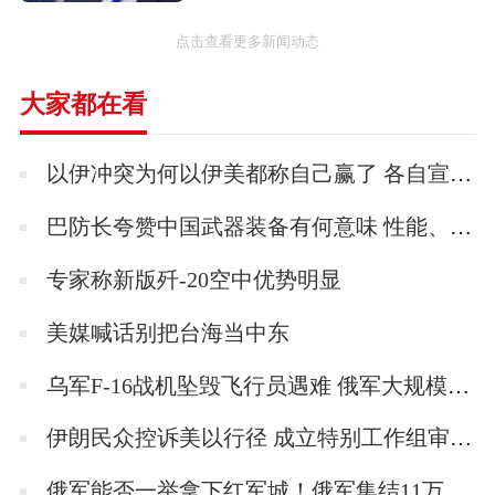
使用情况
点击查看更多新闻动态
2012年4月19日，印度媒体报道称，该国自主研
制的远程弹道导弹“烈火-5”于当日上午首次试
大家都在看
射成功。这是印度首次发射射程为5000公里的
导弹，印度媒体称这标志着印度已具备发射洲
以伊冲突为何以伊美都称自己赢了 各自宣称胜利的背后
际导弹的能力。2013年9月15日印度再次试射远
巴防长夸赞中国武器装备有何意味 性能、信任与地缘战略的三重胜利！
程弹道导弹“烈火-5”，这也是两年内该国再次
试射这一型导弹。“烈火-5”导弹可携带核弹
专家称新版歼-20空中优势明显
头，射程达5000公里，范围扩展到亚洲大部分
美媒喊话别把台海当中东
地区、非洲的一部分以及欧洲的一部分。
乌军F-16战机坠毁飞行员遇难 俄军大规模夜袭所致
结构特点
伊朗民众控诉美以行径 成立特别工作组审查侵略行为
“烈火-5”洲际导弹将成为印度武器库中首款远
俄军能否一举拿下红军城！俄军集结11万兵力意图一锤定音！